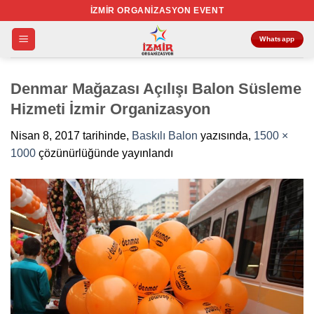
İçeriğe
İZMIR ORGANIZASYON EVENT
atla
Whatsapp
Denmar Mağazası Açılışı Balon Süsleme
Hizmeti İzmir Organizasyon
Nisan 8, 2017
tarihinde,
Baskılı Balon
yazısında,
1500 ×
1000
çözünürlüğünde yayınlandı