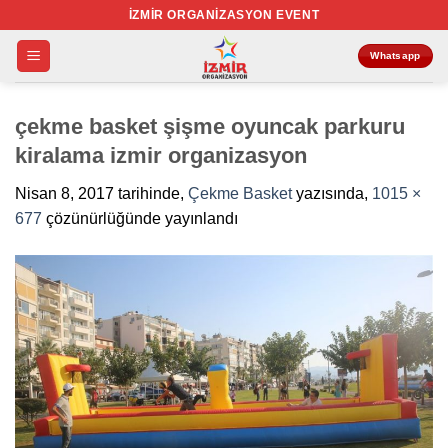
İçeriğe
İZMIR ORGANIZASYON EVENT
atla
Whatsapp
çekme basket şişme oyuncak parkuru
kiralama izmir organizasyon
Nisan 8, 2017
tarihinde,
Çekme Basket
yazısında,
1015 ×
677
çözünürlüğünde yayınlandı