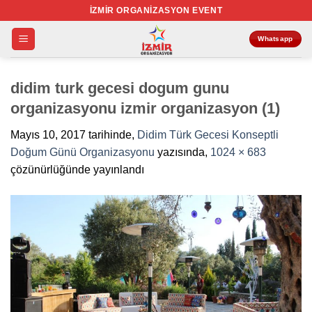
İçeriğe
İZMIR ORGANIZASYON EVENT
atla
Whatsapp
didim turk gecesi dogum gunu
organizasyonu izmir organizasyon (1)
Mayıs 10, 2017
tarihinde,
Didim Türk Gecesi Konseptli
Doğum Günü Organizasyonu
yazısında,
1024 × 683
çözünürlüğünde yayınlandı