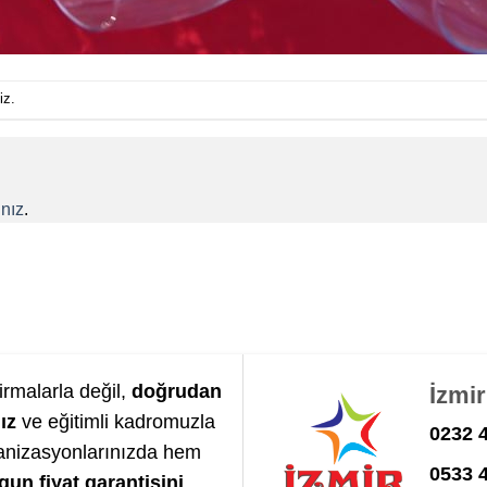
iz.
nız
.
irmalarla değil,
doğrudan
İzmi
ız
ve eğitimli kadromuzla
0232 4
anizasyonlarınızda hem
0533 
gun fiyat garantisini