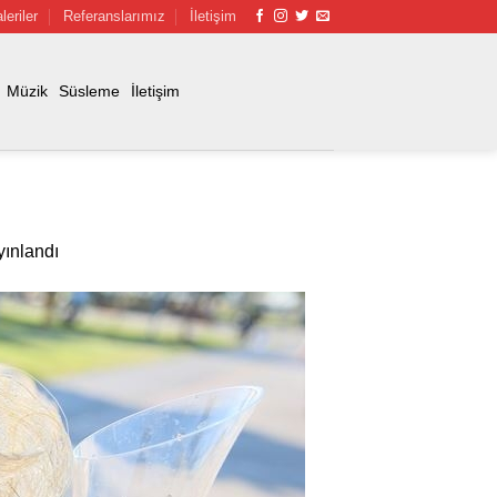
leriler
Referanslarımız
İletişim
Müzik
Süsleme
İletişim
ınlandı