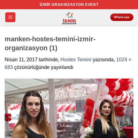
İçeriğe
İZMIR ORGANIZASYON EVENT
atla
Whatsapp
manken-hostes-temini-izmir-
organizasyon (1)
Nisan 11, 2017
tarihinde,
Hostes Temini
yazısında,
1024 ×
683
çözünürlüğünde yayınlandı