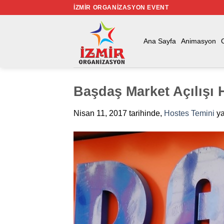
İçeriğe
İZMIR ORGANIZASYON EVENT
atla
Ana Sayfa
Animasyon
Başdaş Market Açılışı 
Nisan 11, 2017
tarihinde,
Hostes Temini
ya