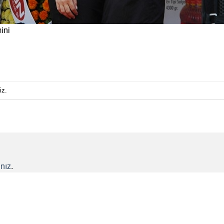
ini
iz.
nız
.