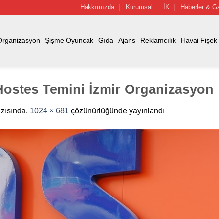
Hakkımızda
Kurumsal
İK
Haberler & Ga
Organizasyon
Şişme Oyuncak
Gıda
Ajans
Reklamcılık
Havai Fişek
Hostes Temini İzmir Organizasyon
zısında,
1024 × 681
çözünürlüğünde yayınlandı