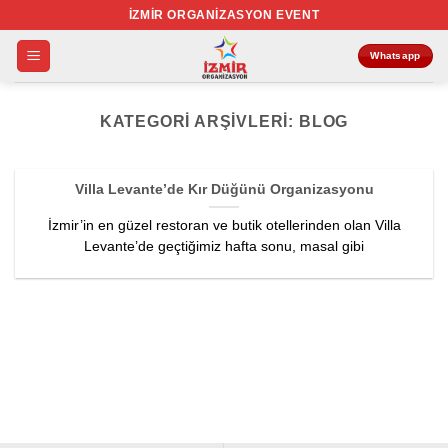
İçeriğe
İZMIR ORGANIZASYON EVENT
atla
Whatsapp
KATEGORI ARŞIVLERI:
BLOG
Villa Levante’de Kır Düğünü Organizasyonu
İzmir’in en güzel restoran ve butik otellerinden olan Villa
Levante’de geçtiğimiz hafta sonu, masal gibi