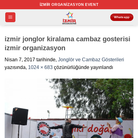
İçeriğe
İZMIR ORGANIZASYON EVENT
atla
Whatsapp
izmir jonglor kiralama cambaz gosterisi
izmir organizasyon
Nisan 7, 2017
tarihinde,
Jonglör ve Cambaz Gösterileri
yazısında,
1024 × 683
çözünürlüğünde yayınlandı