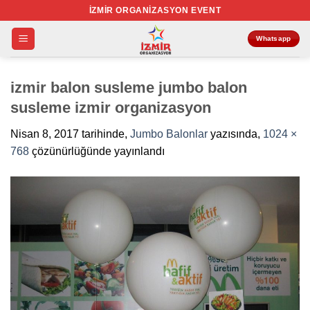
İçeriğe
İZMIR ORGANIZASYON EVENT
atla
Whatsapp
izmir balon susleme jumbo balon
susleme izmir organizasyon
Nisan 8, 2017
tarihinde,
Jumbo Balonlar
yazısında,
1024 ×
768
çözünürlüğünde yayınlandı