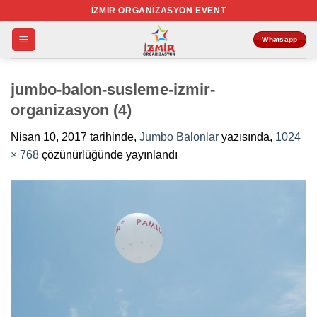
İçeriğe
İZMIR ORGANIZASYON EVENT
atla
Whatsapp
jumbo-balon-susleme-izmir-
organizasyon (4)
Nisan 10, 2017
tarihinde,
Jumbo Balonlar
yazısında,
1024
× 768
çözünürlüğünde yayınlandı