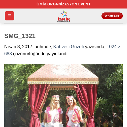
İçeriğe
İZMIR ORGANIZASYON EVENT
atla
Whatsapp
SMG_1321
Nisan 8, 2017
tarihinde,
Kahveci Güzeli
yazısında,
1024 ×
683
çözünürlüğünde yayınlandı