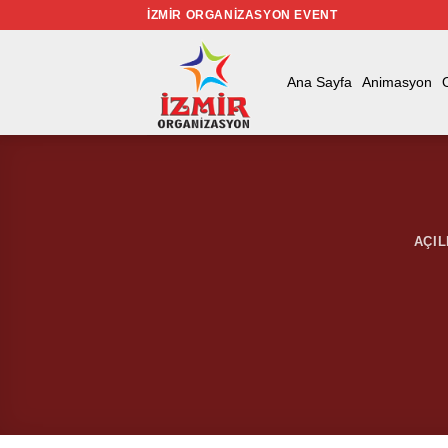
İçeriğe
İZMIR ORGANIZASYON EVENT
atla
Ana Sayfa
Animasyon
AÇIL