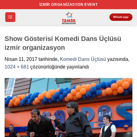
İçeriğe
İZMIR ORGANIZASYON EVENT
atla
Whatsapp
Show Gösterisi Komedi Dans Üçlüsü
izmir organizasyon
Nisan 11, 2017
tarihinde,
Komedi Dans Üçlüsü
yazısında,
1024 × 681
çözünürlüğünde yayınlandı