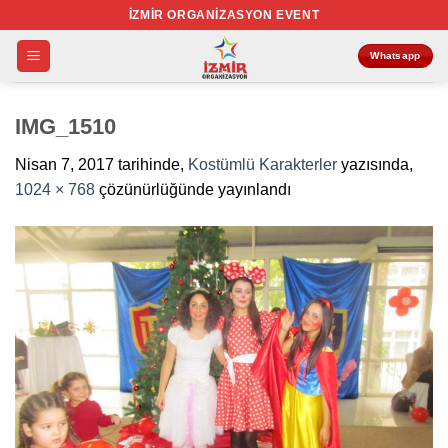
İçeriğe
İZMIR ORGANIZASYON EVENT
atla
Whatsapp
IMG_1510
Nisan 7, 2017
tarihinde,
Kostümlü Karakterler
yazısında,
1024 × 768
çözünürlüğünde yayınlandı