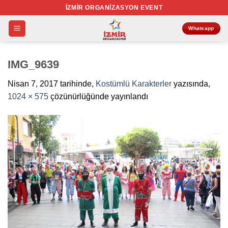
İçeriğe
İZMIR ORGANIZASYON EVENT
atla
Whatsapp
IMG_9639
Nisan 7, 2017
tarihinde,
Kostümlü Karakterler
yazısında,
1024 × 575
çözünürlüğünde yayınlandı