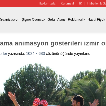
Hakkımızda
Kurumsal
İK
Haberler & Ga
Organizasyon
Şişme Oyuncak
Gıda
Ajans
Reklamcılık
Havai Fişek
lama animasyon gosterileri izmir o
erler
yazısında,
1024 × 683
çözünürlüğünde yayınlandı