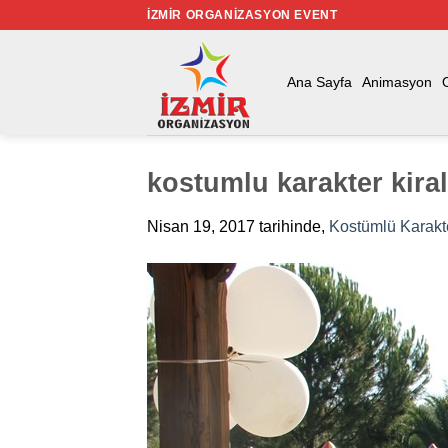
İçeriğe
İZMIR ORGANIZASYON EVENT
atla
Ana Sayfa
Animasyon
kostumlu karakter kira
Nisan 19, 2017
tarihinde,
Kostümlü Karakt