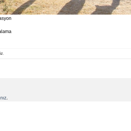
zasyon
ralama
iz.
nız
.