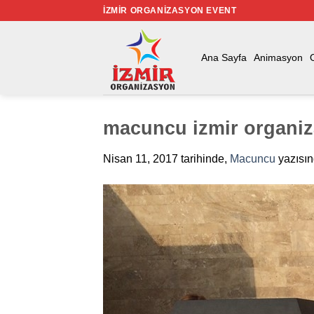
İçeriğe
İZMIR ORGANIZASYON EVENT
atla
Ana Sayfa
Animasyon
macuncu izmir organiz
Nisan 11, 2017
tarihinde,
Macuncu
yazısı