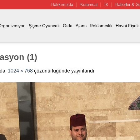
Hakkımızda
Kurumsal
İK
Haberler & Ga
Organizasyon
Şişme Oyuncak
Gıda
Ajans
Reklamcılık
Havai Fişek
asyon (1)
nda,
1024 × 768
çözünürlüğünde yayınlandı