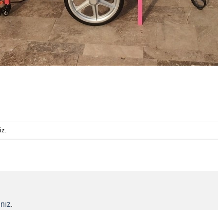
iz.
nız
.