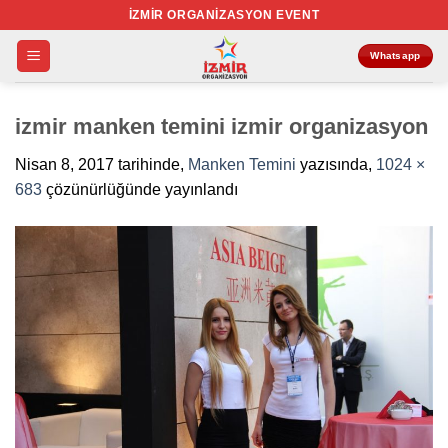
İçeriğe
İZMIR ORGANIZASYON EVENT
atla
Whatsapp
izmir manken temini izmir organizasyon
Nisan 8, 2017
tarihinde,
Manken Temini
yazısında,
1024 ×
683
çözünürlüğünde yayınlandı