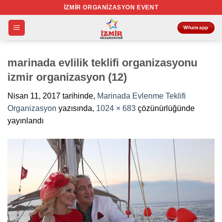
İçeriğe
İZMIR ORGANIZASYON EVENT
atla
Whatsapp
marinada evlilik teklifi organizasyonu
izmir organizasyon (12)
Nisan 11, 2017
tarihinde,
Marinada Evlenme Teklifi
Organizasyon
yazısında,
1024 × 683
çözünürlüğünde
yayınlandı