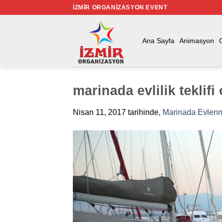
İçeriğe
İZMIR ORGANIZASYON EVENT
atla
Ana Sayfa
Animasyon
marinada evlilik teklif
Nisan 11, 2017
tarihinde,
Marinada Evlenm