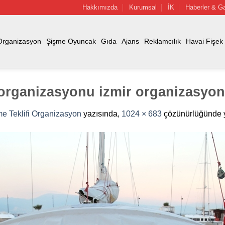
Hakkımızda
Kurumsal
İK
Haberler & Ga
Organizasyon
Şişme Oyuncak
Gıda
Ajans
Reklamcılık
Havai Fişek
i organizasyonu izmir organizasyon
e Teklifi Organizasyon
yazısında,
1024 × 683
çözünürlüğünde y