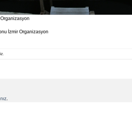
r Organizasyon
yonu İzmir Organizasyon
iz.
nız
.