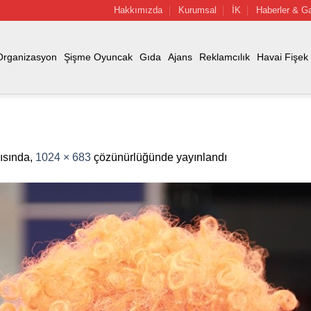
Hakkımızda
Kurumsal
İK
Haberler & Ga
Organizasyon
Şişme Oyuncak
Gıda
Ajans
Reklamcılık
Havai Fişek
ısında,
1024 × 683
çözünürlüğünde yayınlandı