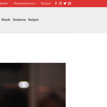
leriler
Referanslarımız
İletişim
Müzik
Süsleme
İletişim