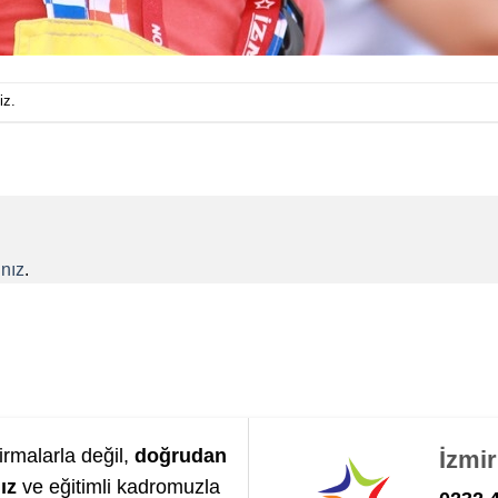
iz.
nız
.
irmalarla değil,
doğrudan
İzmi
ız
ve eğitimli kadromuzla