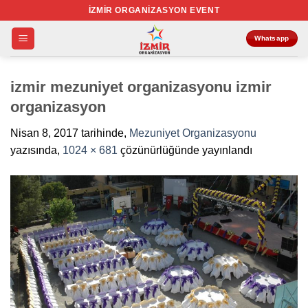
İçeriğe
İZMIR ORGANIZASYON EVENT
atla
Whatsapp
izmir mezuniyet organizasyonu izmir
organizasyon
Nisan 8, 2017
tarihinde,
Mezuniyet Organizasyonu
yazısında,
1024 × 681
çözünürlüğünde yayınlandı