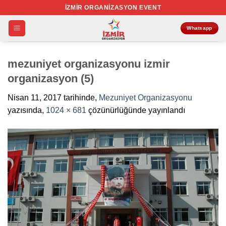
İçeriğe
İZMIR ORGANIZASYON EVENT
atla
Whatsapp
mezuniyet organizasyonu izmir
organizasyon (5)
Nisan 11, 2017
tarihinde,
Mezuniyet Organizasyonu
yazısında,
1024 × 681
çözünürlüğünde yayınlandı