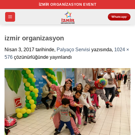
İçeriğe
İZMIR ORGANIZASYON EVENT
atla
Whatsapp
izmir organizasyon
Nisan 3, 2017
tarihinde,
Palyaço Servisi
yazısında,
1024 ×
576
çözünürlüğünde yayınlandı