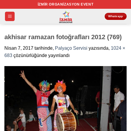
İçeriğe
İZMIR ORGANIZASYON EVENT
atla
Whatsapp
akhisar ramazan fotoğrafları 2012 (769)
Nisan 7, 2017
tarihinde,
Palyaço Servisi
yazısında,
1024 ×
683
çözünürlüğünde yayınlandı