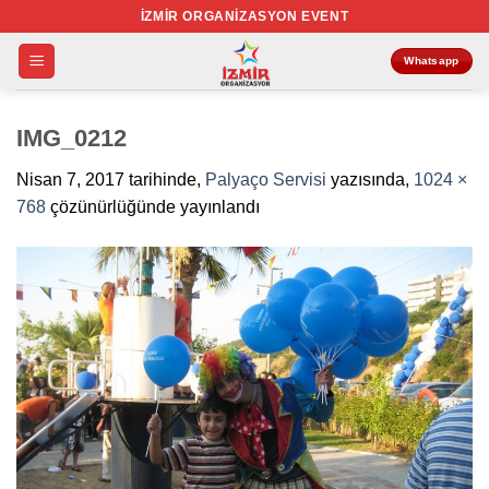
İçeriğe
İZMIR ORGANIZASYON EVENT
atla
Whatsapp
IMG_0212
Nisan 7, 2017
tarihinde,
Palyaço Servisi
yazısında,
1024 ×
768
çözünürlüğünde yayınlandı