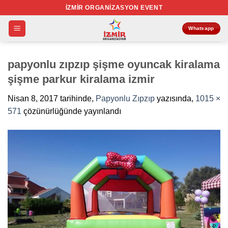
İçeriğe
İZMIR ORGANIZASYON EVENT
atla
Whatsapp
papyonlu zıpzıp şişme oyuncak kiralama
şişme parkur kiralama izmir
Nisan 8, 2017
tarihinde,
Papyonlu Zıpzıp
yazısında,
1015 ×
571
çözünürlüğünde yayınlandı