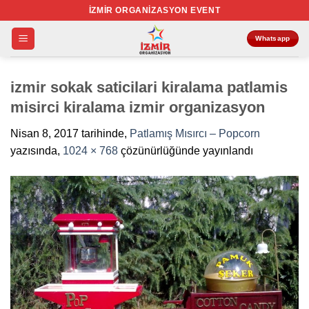
İçeriğe
İZMIR ORGANIZASYON EVENT
atla
Whatsapp
izmir sokak saticilari kiralama patlamis
misirci kiralama izmir organizasyon
Nisan 8, 2017
tarihinde,
Patlamış Mısırcı – Popcorn
yazısında,
1024 × 768
çözünürlüğünde yayınlandı