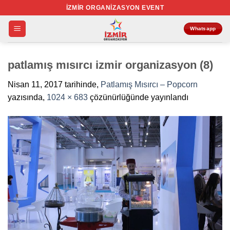
İçeriğe
İZMIR ORGANIZASYON EVENT
atla
Whatsapp
patlamış mısırcı izmir organizasyon (8)
Nisan 11, 2017
tarihinde,
Patlamış Mısırcı – Popcorn
yazısında,
1024 × 683
çözünürlüğünde yayınlandı