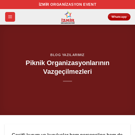
İçeriğe
İZMIR ORGANIZASYON EVENT
atla
Whatsapp
BLOG YAZILARIMIZ
Piknik Organizasyonlarının
Vazgeçilmezleri