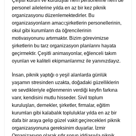
Çeşitli kurum ve kuruluşlar hem personeline hem de
personel ailelerine yılda en az bir kez piknik
organizasyonu düzenlemektedirler. Bu
organizasyonların amacı;şirketlerin personellerinin,
okul gibi kurumların da öğrencilerinin
motivasyonunu artırmaktır. Bizim görevimizse
şirketlerin bu tarz organizasyon planlarını hayata
geçirmektir. Çeşitli animasyonlar, eğlenceli takım
oyunları ve kaliteli ekipmanlarımız ile yanınızdayız.
İnsan, piknik yaptığı o yeşil alanlarda günlük
yaşamın stresinden uzakta, doğadaki güzelliklerin
ve sevdikleriyle eğlenmenin verdiği keyfin farkına
varır, kendisini mutlu hisseder. Sivil toplum
kuruluşları, dernekler, şirketler, firmalar, eğitim
kurumları gibi kalabalık topluluklar yılda en az bir
dafa bir araya gelip güzel vakit geçirecekleri piknik
organizasyonuna gereksinim duyarlar. İzmir
Organizasyon olarak sıfır sorun iddiasıyla piknik