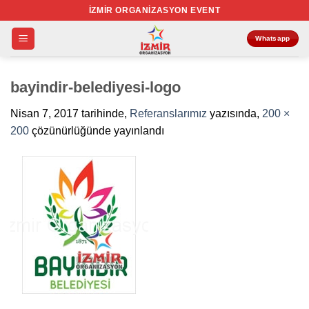
İçeriğe
İZMIR ORGANIZASYON EVENT
atla
Whatsapp
bayindir-belediyesi-logo
Nisan 7, 2017
tarihinde,
Referanslarımız
yazısında,
200 ×
200
çözünürlüğünde yayınlandı