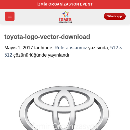
İçeriğe
İZMIR ORGANIZASYON EVENT
atla
Whatsapp
toyota-logo-vector-download
Mayıs 1, 2017
tarihinde,
Referanslarımız
yazısında,
512 ×
512
çözünürlüğünde yayınlandı