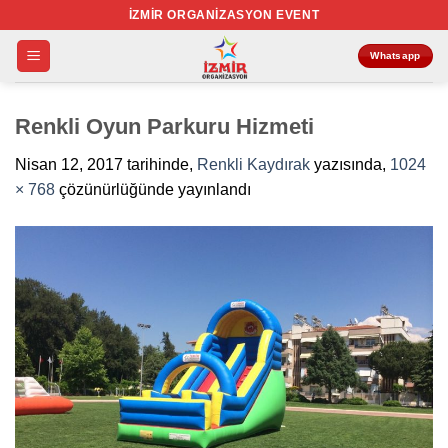
İçeriğe
İZMIR ORGANIZASYON EVENT
atla
Whatsapp
Renkli Oyun Parkuru Hizmeti
Nisan 12, 2017
tarihinde,
Renkli Kaydırak
yazısında,
1024
× 768
çözünürlüğünde yayınlandı