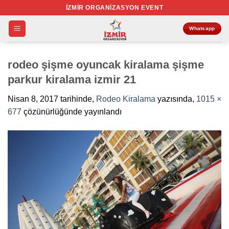
İçeriğe
İZMIR ORGANIZASYON EVENT
atla
Whatsapp
rodeo şişme oyuncak kiralama şişme
parkur kiralama izmir 21
Nisan 8, 2017
tarihinde,
Rodeo Kiralama
yazısında,
1015 ×
677
çözünürlüğünde yayınlandı