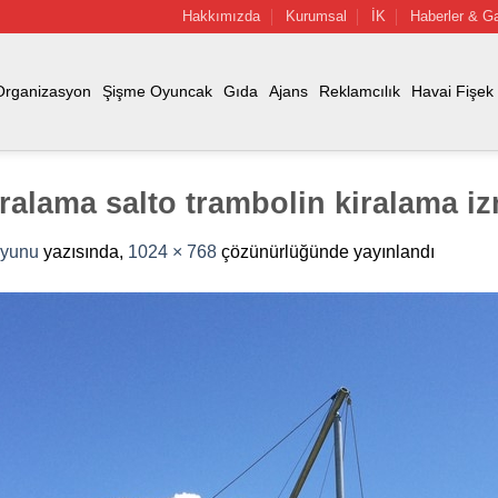
Hakkımızda
Kurumsal
İK
Haberler & Ga
Organizasyon
Şişme Oyuncak
Gıda
Ajans
Reklamcılık
Havai Fişek
ralama salto trambolin kiralama i
Oyunu
yazısında,
1024 × 768
çözünürlüğünde yayınlandı