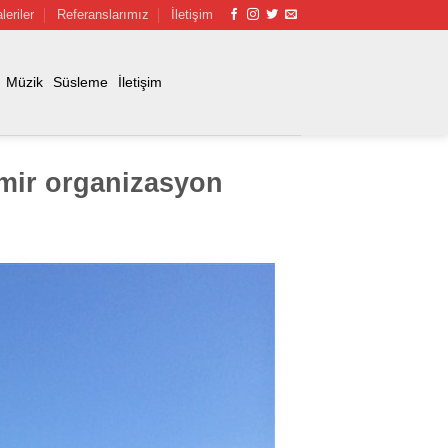
leriler
Referanslarımız
İletişim
Müzik
Süsleme
İletişim
zmir organizasyon