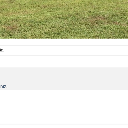
iz.
nız
.