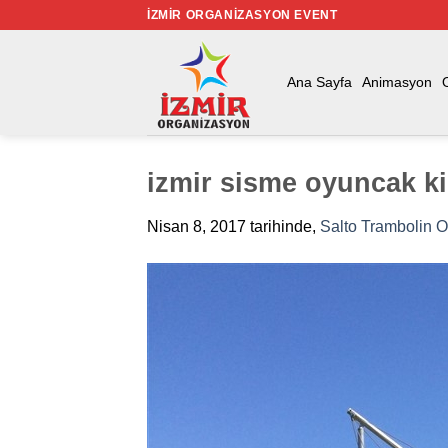
İçeriğe
İZMIR ORGANIZASYON EVENT
atla
Ana Sayfa
Animasyon
izmir sisme oyuncak ki
Nisan 8, 2017
tarihinde,
Salto Trambolin 