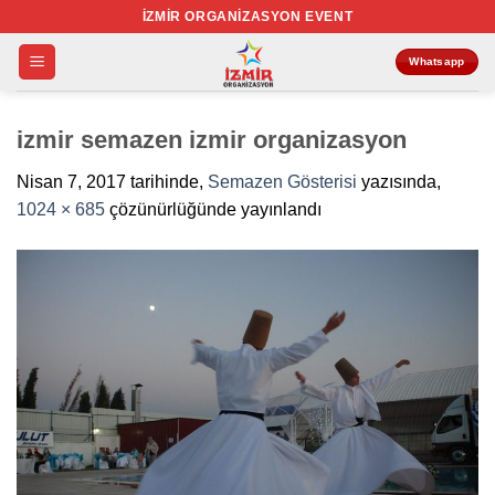
İçeriğe
İZMIR ORGANIZASYON EVENT
atla
Whatsapp
izmir semazen izmir organizasyon
Nisan 7, 2017
tarihinde,
Semazen Gösterisi
yazısında,
1024 × 685
çözünürlüğünde yayınlandı