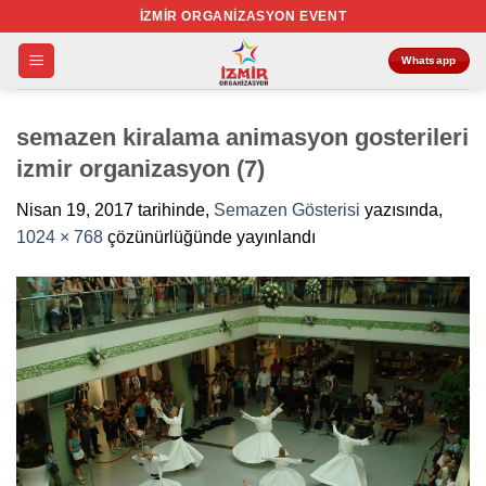
İçeriğe
İZMIR ORGANIZASYON EVENT
atla
Whatsapp
semazen kiralama animasyon gosterileri
izmir organizasyon (7)
Nisan 19, 2017
tarihinde,
Semazen Gösterisi
yazısında,
1024 × 768
çözünürlüğünde yayınlandı