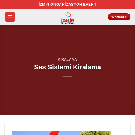
İçeriğe
İZMIR ORGANIZASYON EVENT
atla
Whatsapp
KIRALAMA
Ses Sistemi Kiralama