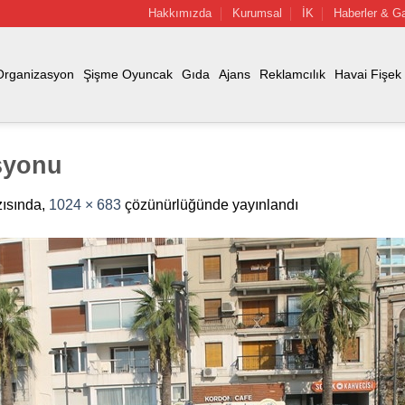
Hakkımızda
Kurumsal
İK
Haberler & Ga
Organizasyon
Şişme Oyuncak
Gıda
Ajans
Reklamcılık
Havai Fişek
syonu
ısında,
1024 × 683
çözünürlüğünde yayınlandı