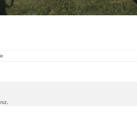
iz.
nız
.