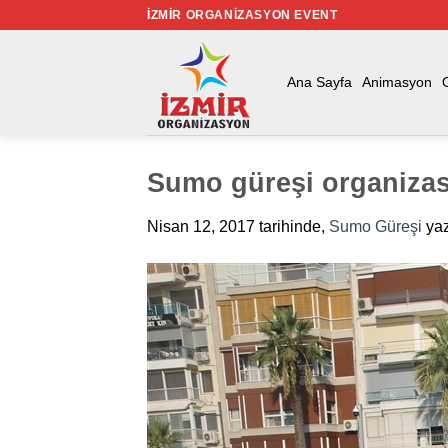
İçeriğe
İZMIR ORGANIZASYON EVENT
atla
Ana Sayfa
Animasyon
Sumo güreşi organiza
Nisan 12, 2017
tarihinde,
Sumo Güreşi
yaz