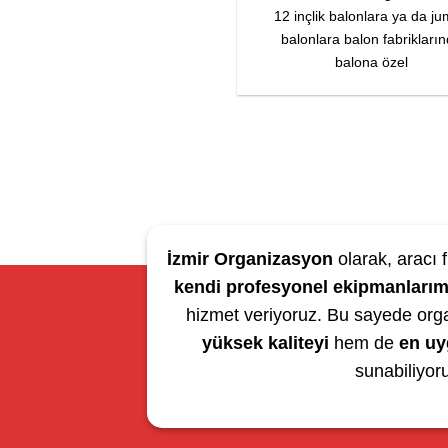
12 inçlik balonlara ya da j
balonlara balon fabrikları
balona özel
İzmir Organizasyon
olarak, aracı f
kendi profesyonel ekipmanlarım
hizmet veriyoruz. Bu sayede org
yüksek kaliteyi
hem de
en uy
sunabiliyor