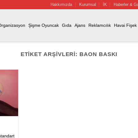
Hakkımızda
Kurumsal
İK
Haberler & Ga
Organizasyon
Şişme Oyuncak
Gıda
Ajans
Reklamcılık
Havai Fişek
ETIKET ARŞIVLERI:
BAON BASKI
standart