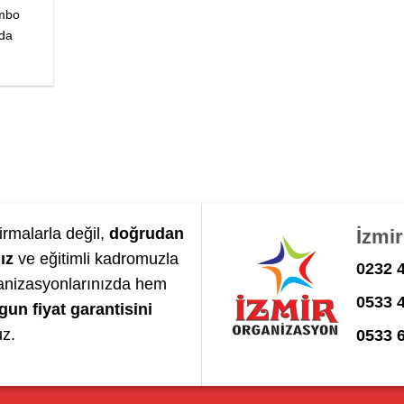
umbo
nda
irmalarla değil,
doğrudan
İzmi
ız
ve eğitimli kadromuzla
0232 4
anizasyonlarınızda hem
0533 
gun fiyat garantisini
uz.
0533 