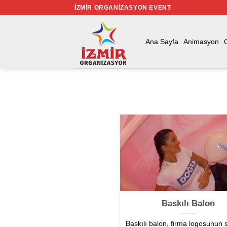
İçeriğe
İZMIR ORGANIZASYON EVENT
atla
Ana Sayfa
Animasyon
Baskılı Balon
Baskılı balon, firma logosunun 