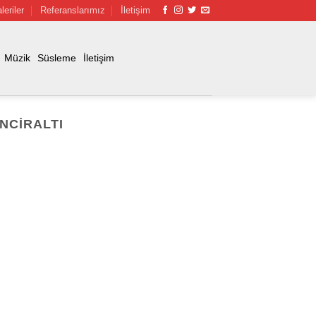
leriler
Referanslarımız
İletişim
Müzik
Süsleme
İletişim
INCIRALTI