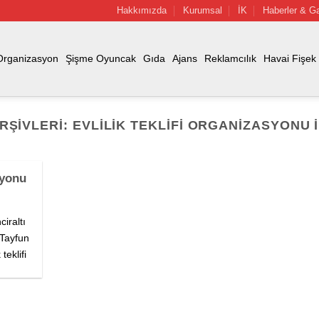
Hakkımızda
Kurumsal
İK
Haberler & Ga
Organizasyon
Şişme Oyuncak
Gıda
Ajans
Reklamcılık
Havai Fişek
ARŞIVLERI:
EVLILIK TEKLIFI ORGANIZASYONU 
syonu
ciraltı
 Tayfun
teklifi