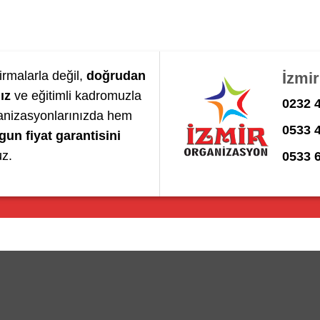
irmalarla değil,
doğrudan
İzmi
ız
ve eğitimli kadromuzla
0232 4
anizasyonlarınızda hem
0533 
gun fiyat garantisini
uz.
0533 