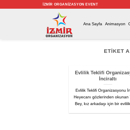
İçeriğe
İZMIR ORGANIZASYON EVENT
atla
Ana Sayfa
Animasyon
ETIKET 
Evlilik Teklifi Organiza
İnciraltı
Evlilik Teklifi Organizasyonu İn
Heyecanı gözlerinden okunan
Bey, kız arkadaşı için bir evlilik 