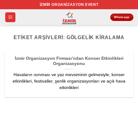
İçeriğe
İZMIR ORGANIZASYON EVENT
atla
Whatsapp
ETIKET ARŞIVLERI:
GÖLGELIK KIRALAMA
İzmir Organizasyon Firması’ndan Konser Etkinlikleri
Organizasyonu
Havaların ısınması ve yaz mevsiminin gelmesiyle, konser
etkinlikleri, festivaller, şenlik organizasyonları ve açık hava
etkinlikleri