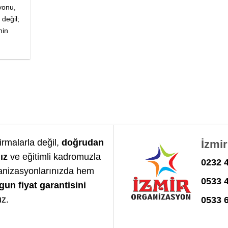
yonu,
 değil;
nin
irmalarla değil,
doğrudan
İzmi
ız
ve eğitimli kadromuzla
0232 4
anizasyonlarınızda hem
0533 
gun fiyat garantisini
uz.
0533 