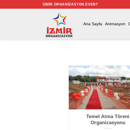
İçeriğe
İZMIR ORGANIZASYON EVENT
atla
Ana Sayfa
Animasyon
Temel Atma Töreni
Organizasyonu