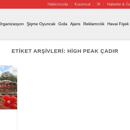
Hakkımızda
Kurumsal
İK
Haberler & Ga
Organizasyon
Şişme Oyuncak
Gıda
Ajans
Reklamcılık
Havai Fişek
ETIKET ARŞIVLERI:
HIGH PEAK ÇADIR