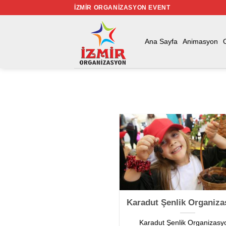
İçeriğe
İZMIR ORGANIZASYON EVENT
atla
Ana Sayfa
Animasyon
Karadut Şenlik Organiz
Karadut Şenlik Organizasy