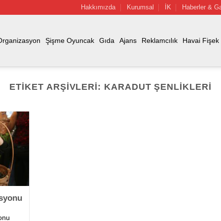
Hakkımızda
Kurumsal
İK
Haberler & Ga
Organizasyon
Şişme Oyuncak
Gıda
Ajans
Reklamcılık
Havai Fişek
ETIKET ARŞIVLERI:
KARADUT ŞENLIKLERI
asyonu
onu