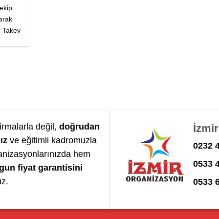
ekip
arak
a, Takev
irmalarla değil,
doğrudan
İzmi
ız
ve eğitimli kadromuzla
0232 4
anizasyonlarınızda hem
0533 
gun fiyat garantisini
uz.
0533 