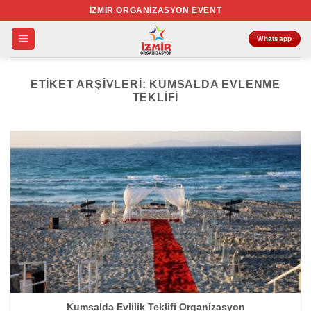
İçeriğe
İZMIR ORGANIZASYON EVENT
atla
Whatsapp
ETIKET ARŞIVLERI:
KUMSALDA EVLENME
TEKLIFI
Kumsalda Evlilik Teklifi Organizasyon