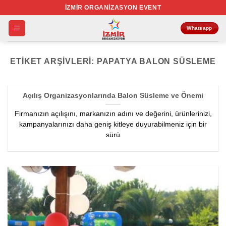
İçeriğe
İZMIR ORGANIZASYON EVENT
atla
Whatsapp
ETIKET ARŞIVLERI:
PAPATYA BALON SÜSLEME
Açılış Organizasyonlarında Balon Süsleme ve Önemi
Firmanızın açılışını, markanızın adını ve değerini, ürünlerinizi,
kampanyalarınızı daha geniş kitleye duyurabilmeniz için bir
sürü