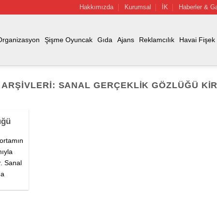
Hakkımızda
Kurumsal
İK
Haberler & Ga
Organizasyon
Şişme Oyuncak
Gıda
Ajans
Reklamcılık
Havai Fişek
 ARŞIVLERI:
SANAL GERÇEKLIK GÖZLÜĞÜ KI
üğü
 ortamın
mıyla
r. Sanal
na