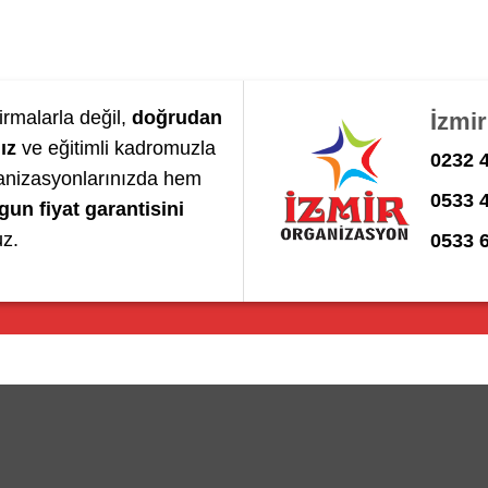
irmalarla değil,
doğrudan
İzmi
ız
ve eğitimli kadromuzla
0232 4
anizasyonlarınızda hem
0533 
gun fiyat garantisini
uz.
0533 