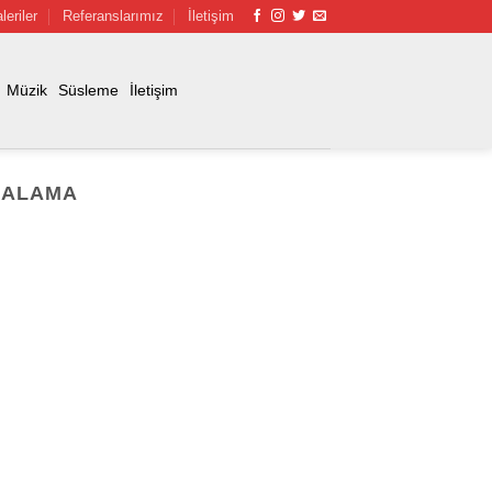
leriler
Referanslarımız
İletişim
Müzik
Süsleme
İletişim
RALAMA