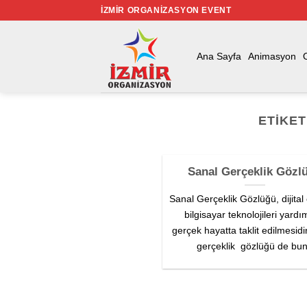
İçeriğe
İZMIR ORGANIZASYON EVENT
atla
Ana Sayfa
Animasyon
ETIKET
Sanal Gerçeklik Gözl
Sanal Gerçeklik Gözlüğü, dijital
bilgisayar teknolojileri yardı
gerçek hayatta taklit edilmesidi
gerçeklik gözlüğü de bu