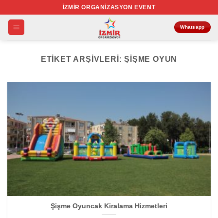
İçeriğe
İZMIR ORGANIZASYON EVENT
atla
Whatsapp
ETIKET ARŞIVLERI:
ŞIŞME OYUN
Şişme Oyuncak Kiralama Hizmetleri