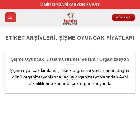
İçeriğe
İZMIR ORGANIZASYON EVENT
atla
Whatsapp
ETIKET ARŞIVLERI:
ŞIŞME OYUNCAK FIYATLARI
Şişme Oyuncak Kiralama Hizmeti ve İzmir Organizasyon
Şişme oyuncak kiralama, piknik organizasyonlarından doğum
günü organizasyonlarına, açılış organizasyonlarından AVM
etkinliklerine kadar birçok organizasyonda