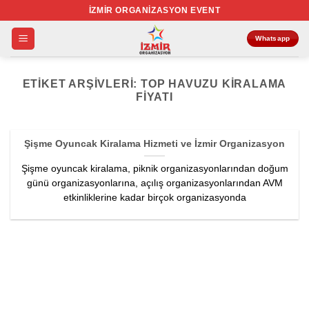
İçeriğe
İZMIR ORGANIZASYON EVENT
atla
Whatsapp
ETIKET ARŞIVLERI:
TOP HAVUZU KIRALAMA
FIYATI
Şişme Oyuncak Kiralama Hizmeti ve İzmir Organizasyon
Şişme oyuncak kiralama, piknik organizasyonlarından doğum
günü organizasyonlarına, açılış organizasyonlarından AVM
etkinliklerine kadar birçok organizasyonda